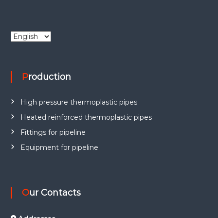
C
h
o
o
Production
s
e
a
High pressure thermoplastic pipes
l
a
Heated reinforced thermoplastic pipes
n
Fittings for pipeline
g
Equipment for pipeline
u
a
g
e
Our Contacts